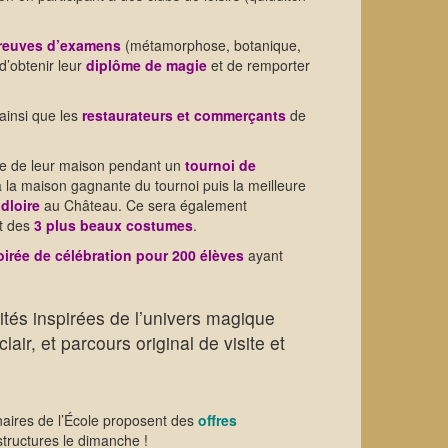
reuves d’examens
(métamorphose, botanique,
 d’obtenir leur
diplôme de magie
et de remporter
ainsi que les
restaurateurs et commerçants
de
uipe de leur maison pendant un
tournoi de
 la maison gagnante du tournoi puis la meilleure
dloire
au Château. Ce sera également
t des
3 plus beaux costumes
.
oirée de célébration pour 200 élèves
ayant
ités inspirées de l’univers magique
lair, et parcours original de visite et
naires de l’École proposent des
offres
structures le dimanche !