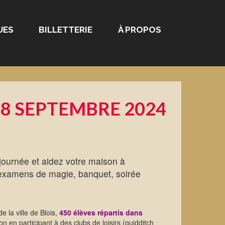
UES
BILLETTERIE
À PROPOS
8 SEPTEMBRE 2024
journée et aidez votre maison à
, examens de magie, banquet, soirée
e la ville de Blois,
450 élèves
répartis dans
 en participant à des clubs de loisirs (quidditch