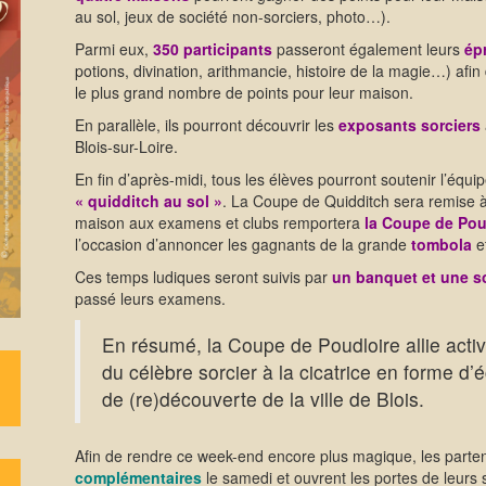
au sol, jeux de société non-sorciers, photo…).
Parmi eux,
350 participants
passeront également leurs
ép
potions, divination, arithmancie, histoire de la magie…) afin
le plus grand nombre de points pour leur maison.
En parallèle, ils pourront découvrir les
exposants sorciers
Blois-sur-Loire.
En fin d’après-midi, tous les élèves pourront soutenir l’éq
« quidditch au sol »
. La Coupe de Quidditch sera remise à
maison aux examens et clubs remportera
la Coupe de Pou
l’occasion d’annoncer les gagnants de la grande
tombola
e
Ces temps ludiques seront suivis par
un
banquet et une s
passé leurs examens.
En résumé, la Coupe de Poudloire allie activ
du célèbre sorcier à la cicatrice en forme d’éc
de (re)découverte de la ville de Blois.
Afin de rendre ce week-end encore plus magique, les parte
complémentaires
le samedi et ouvrent les portes de leurs 