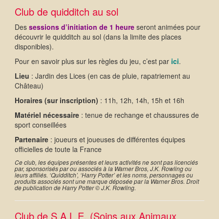
Club de quidditch au sol
Des
sessions d’initiation de 1 heure
seront animées pour
découvrir le quidditch au sol (dans la limite des places
disponibles).
Pour en savoir plus sur les règles du jeu, c’est par
ici
.
Lieu
: Jardin des Lices (en cas de pluie, rapatriement au
Château)
Horaires (sur inscription)
: 11h, 12h, 14h, 15h et 16h
Matériel nécessaire
: tenue de rechange et chaussures de
sport conseillées
Partenaire
: joueurs et joueuses de différentes équipes
officielles de toute la France
Ce club,
les équipes présentes et leurs activités ne sont pas licenciés
par, sponsorisés par ou associés à la Warner Bros, J.K. Rowling ou
leurs affiliés. ‘Quidditch’, ‘Harry Potter’ et les noms, personnages ou
produits associés sont une marque déposée par la Warner Bros. Droit
de publication de Harry Potter © J.K. Rowling.
Club de S.A.L.E. (Soins aux Animaux