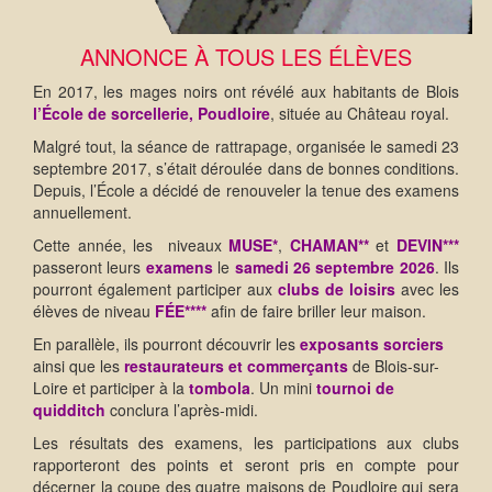
ANNONCE À TOUS LES ÉLÈVES
En 2017, les mages noirs ont révélé aux habitants de Blois
l’École de sorcellerie, Poudloire
, située au Château royal.
Malgré tout, la séance de rattrapage, organisée le samedi 23
septembre 2017, s’était déroulée dans de bonnes conditions.
Depuis, l’École a décidé de renouveler la tenue des examens
annuellement.
Cette année, les niveaux
MUSE*
,
CHAMAN**
et
DEVIN***
passeront leurs
examens
le
samedi 26 septembre 2026
. Ils
pourront également participer aux
clubs de loisirs
avec les
élèves de niveau
FÉE****
afin de faire briller leur maison.
En parallèle, ils pourront découvrir les
exposants sorciers
ainsi que les
restaurateurs et commerçants
de Blois-sur-
Loire et participer à la
tombola
. Un mini
tournoi de
quidditch
conclura l’après-midi.
Les résultats des examens, les participations aux clubs
rapporteront des points et seront pris en compte pour
décerner la coupe des quatre maisons de Poudloire qui sera