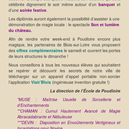
célébrée dignement le soir même autour d’un
banquet
et
d’une
soirée festive
.
Les diplômés auront également la possibilité d’assister à une
démonstration de magie locale : le spectacle
Son et lumière
du château
.
Afin de rendre votre week-end à Poudloire encore plus
magique, les partenaires de Blois-sur-Loire vous proposent
des
offres complémentaires
le samedi et ouvrent les portes
de leurs structures le dimanche !
Nous conseillons à tous les nouveaux élèves qui souhaitent
se repérer et découvrir les secrets de notre ville de
télécharger sur un appareil d’appel portable non-sorcier
l’application
Visit’Blois
(ingénieuse invention gratuite !)
La direction de l’École de Poudloire
*MUSE : Maîtrise Usuelle de Sorcellerie et
d’Enchantements
**CHAMAN : Cumul Hautement Avancé de Magie
Abracadabrante et Nébuleuse
***DEVIN : Disposition en Envoûtements Vertigineux et
Incantations pour Novice