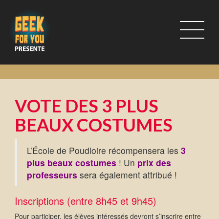
VOTE DES 3 PLUS
BEAUX COSTUMES
L’École de Poudloire récompensera les
3
plus beaux costumes
! Un
prix des
professeurs
sera également attribué !
Inscriptions (entre 8h45 et 9h45)
Pour participer,
les élèves intéressés devront s’inscrire entre