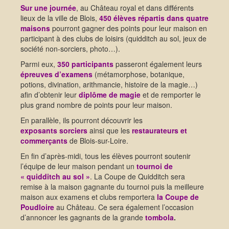
Sur une journée
, au Château royal et dans différents
lieux de la ville de Blois,
450 élèves
répartis dans quatre
maisons
pourront gagner des points pour leur maison en
participant à des clubs de loisirs (quidditch au sol, jeux de
société non-sorciers, photo…).
Parmi eux,
350 participants
passeront également leurs
épreuves d’examens
(métamorphose, botanique,
potions, divination, arithmancie, histoire de la magie…)
afin d’obtenir leur
diplôme de magie
et de remporter le
plus grand nombre de points pour leur maison.
En parallèle, ils pourront découvrir les
exposants sorciers
ainsi que les
restaurateurs et
commerçants
de Blois-sur-Loire.
En fin d’après-midi, tous les élèves pourront soutenir
l’équipe de leur maison pendant un
tournoi de
« quidditch au sol »
. La Coupe de Quidditch sera
remise à la maison gagnante du tournoi puis la meilleure
maison aux examens et clubs remportera
la Coupe de
Poudloire
au Château. Ce sera également l’occasion
d’annoncer les gagnants de la grande
tombola
.