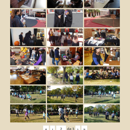
«
‹
de
3
›
»