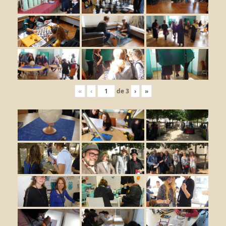
«
‹
de
3
›
»