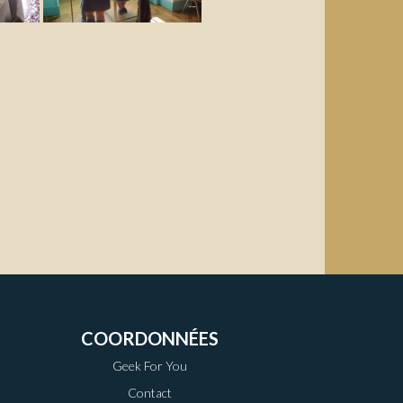
COORDONNÉES
Geek For You
Contact