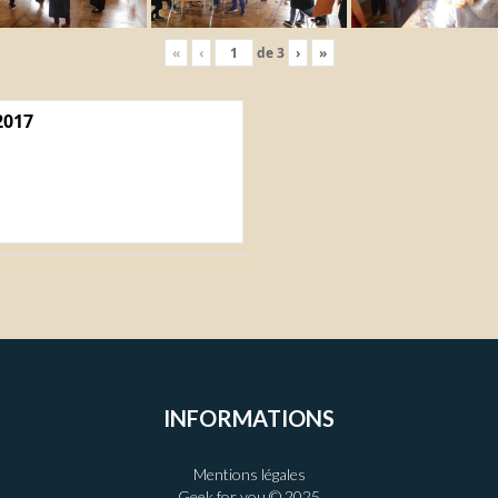
«
‹
de
3
›
»
2017
INFORMATIONS
Mentions légales
Geek for you © 2025