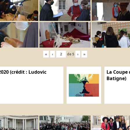
«
‹
de
5
›
»
020 (crédit : Ludovic
La Coupe d
Batigne)