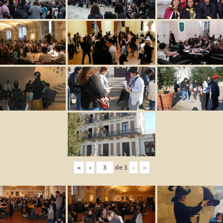
«
‹
de
3
›
»