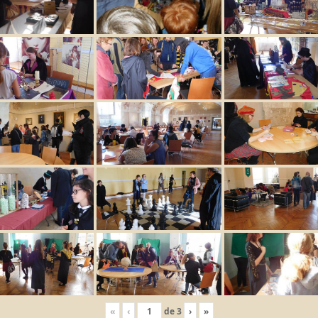
«
‹
de
3
›
»