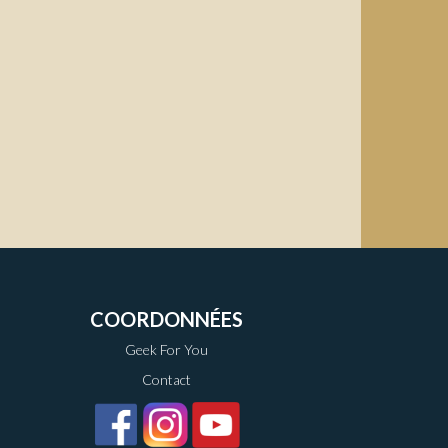
COORDONNÉES
Geek For You
Contact