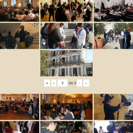
«
‹
de
3
›
»