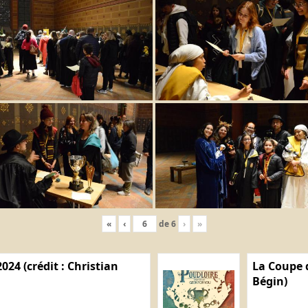
«
‹
de
6
›
»
024 (crédit : Christian
La Coupe d
Bégin)