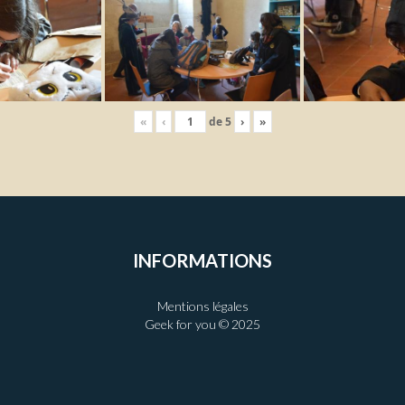
«
‹
de
5
›
»
INFORMATIONS
Mentions légales
Geek for you © 2025