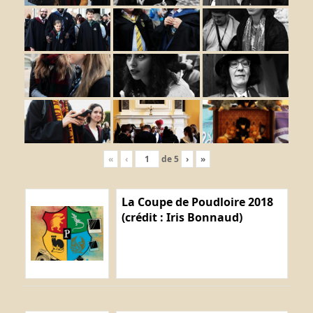
«
‹
de
5
›
»
La Coupe de Poudloire 2018
(crédit : Iris Bonnaud)