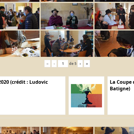
«
‹
de
5
›
»
020 (crédit : Ludovic
La Coupe d
Batigne)