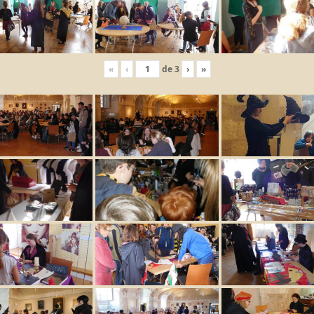
«
‹
de
3
›
»