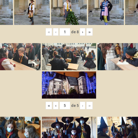
«
‹
de
8
›
»
«
‹
de
5
›
»