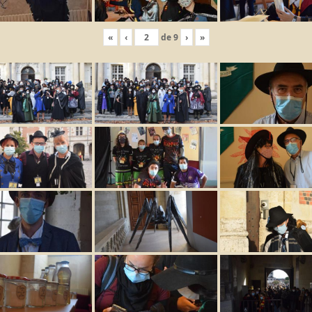
«
‹
de
9
›
»