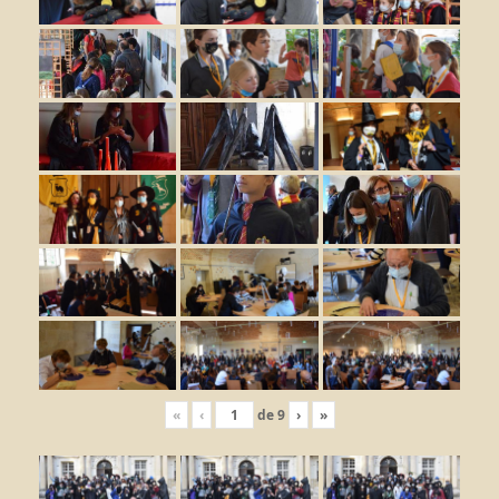
«
‹
de
9
›
»