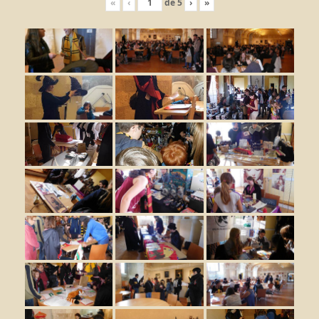
«
‹
de
5
›
»