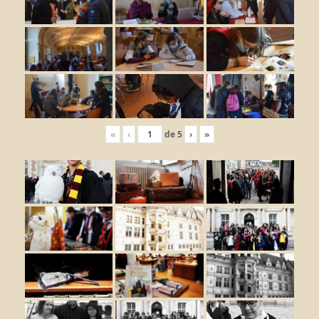
«
‹
de
5
›
»