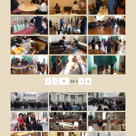
«
‹
de
3
›
»