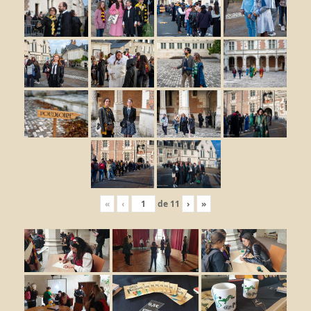
«
‹
de
11
›
»