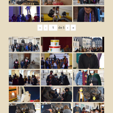
«
‹
de
5
›
»