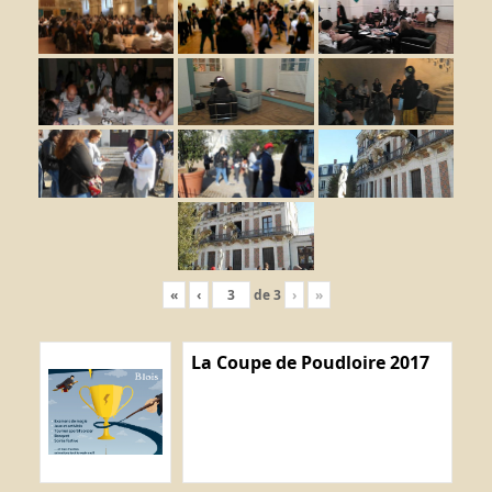
«
‹
de
3
›
»
La Coupe de Poudloire 2017