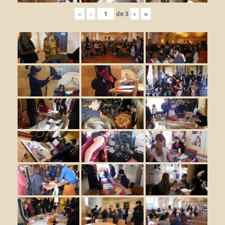
«
‹
de
3
›
»