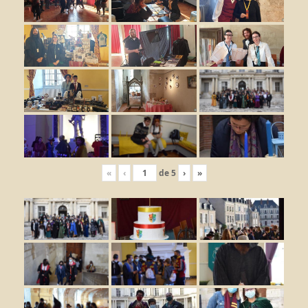
«
‹
de
5
›
»