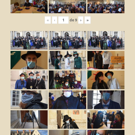
«
‹
de
9
›
»