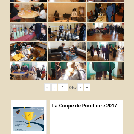
«
‹
de
3
›
»
La Coupe de Poudloire 2017