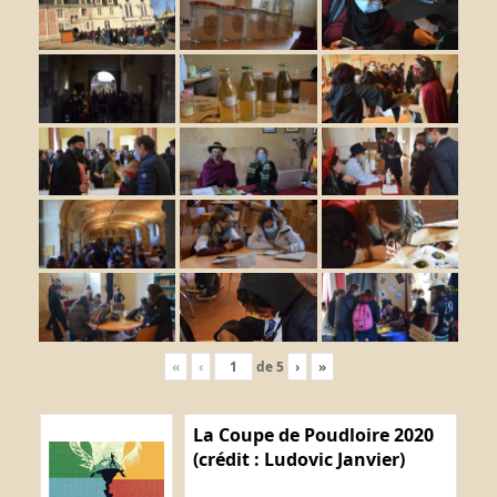
«
‹
de
5
›
»
La Coupe de Poudloire 2020
(crédit : Ludovic Janvier)