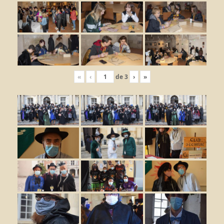
«
‹
de
3
›
»