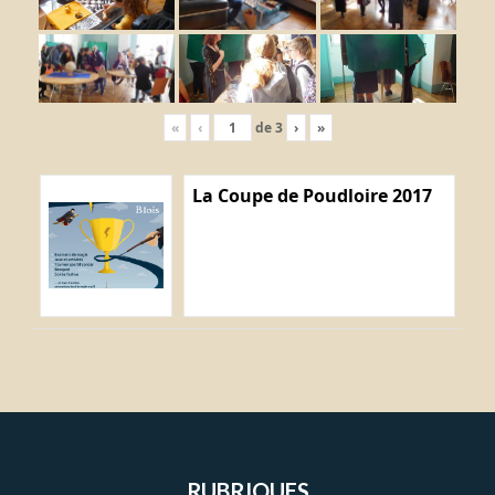
«
‹
de
3
›
»
La Coupe de Poudloire 2017
RUBRIQUES