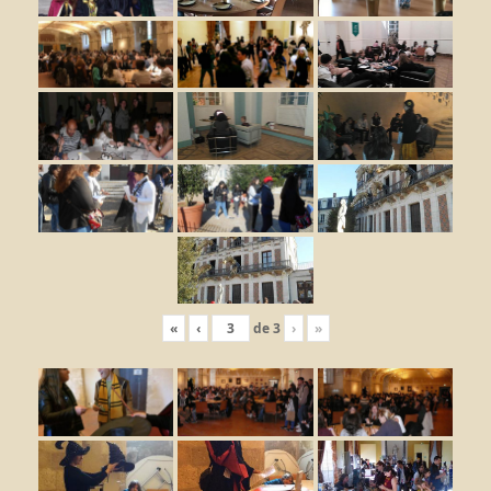
«
‹
de
3
›
»