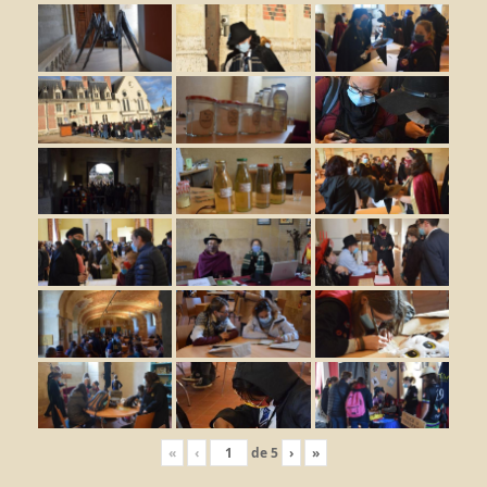
«
‹
de
5
›
»