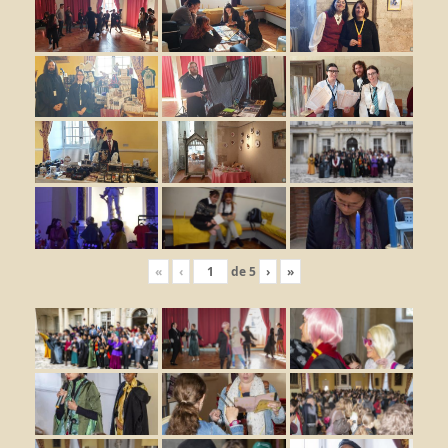
«
‹
de
5
›
»