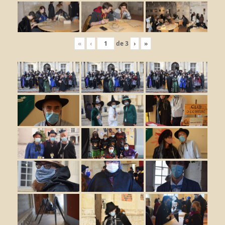
«
‹
de
3
›
»