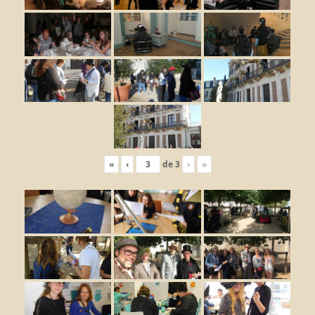
«
‹
de
3
›
»