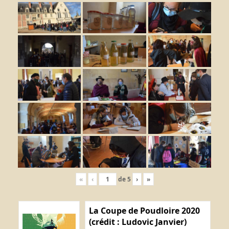
«
‹
de
5
›
»
La Coupe de Poudloire 2020
(crédit : Ludovic Janvier)