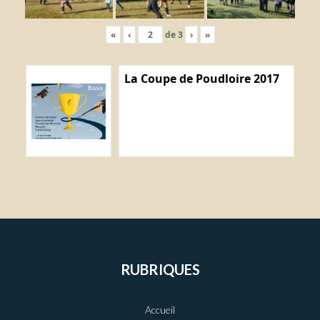
«
‹
de
3
›
»
La Coupe de Poudloire 2017
RUBRIQUES
Accueil