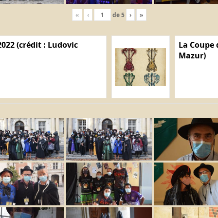
«
‹
de
5
›
»
022 (crédit : Ludovic
La Coupe d
Mazur)