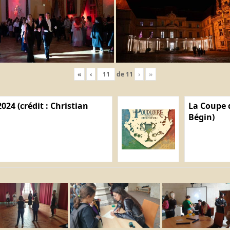
«
‹
de
11
›
»
024 (crédit : Christian
La Coupe d
Bégin)