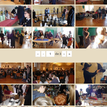
«
‹
de
3
›
»