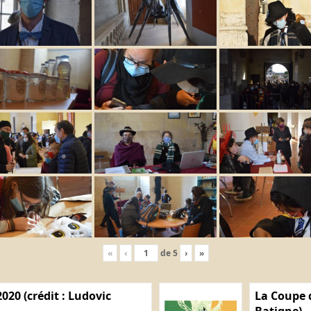
«
‹
de
5
›
»
020 (crédit : Ludovic
La Coupe d