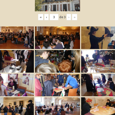
«
‹
de
3
›
»