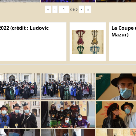
«
‹
de
5
›
»
022 (crédit : Ludovic
La Coupe d
Mazur)