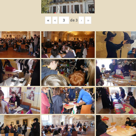
«
‹
de
3
›
»