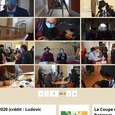
«
‹
de
5
›
»
020 (crédit : Ludovic
La Coupe d