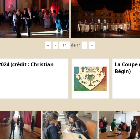
«
‹
de
11
›
»
024 (crédit : Christian
La Coupe d
Bégin)