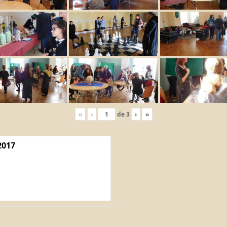
«
‹
de
3
›
»
2017