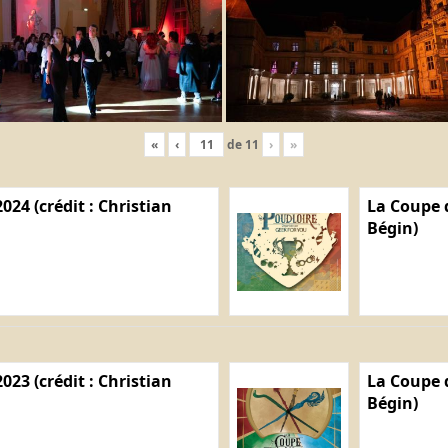
«
‹
de
11
›
»
024 (crédit : Christian
La Coupe d
Bégin)
023 (crédit : Christian
La Coupe d
Bégin)