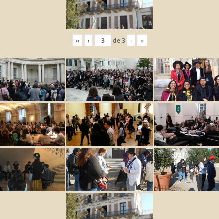
«
‹
de
3
›
»