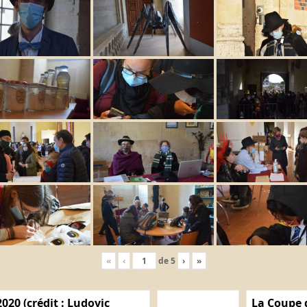
«
‹
de
5
›
»
020 (crédit : Ludovic
La Coupe d