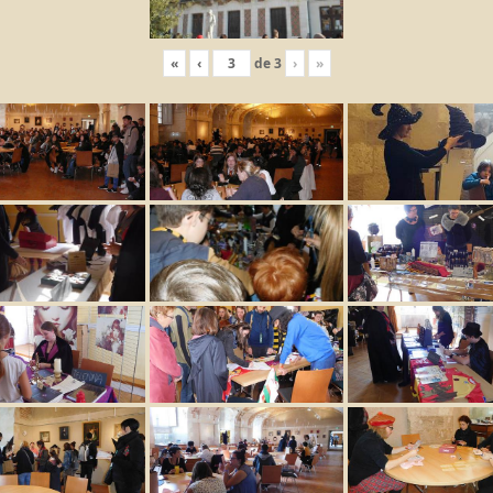
«
‹
de
3
›
»