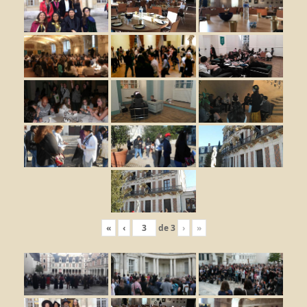
«
‹
de
3
›
»