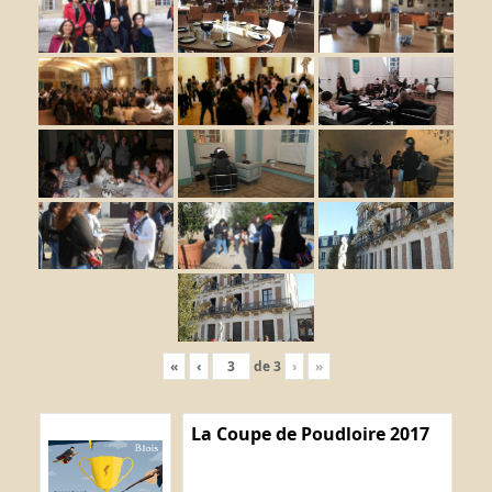
«
‹
de
3
›
»
La Coupe de Poudloire 2017