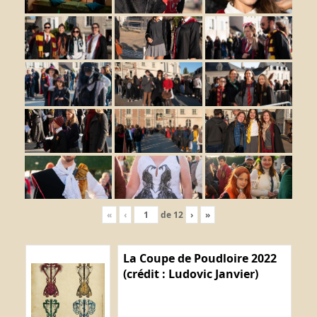
«
‹
de
12
›
»
La Coupe de Poudloire 2022
(crédit : Ludovic Janvier)