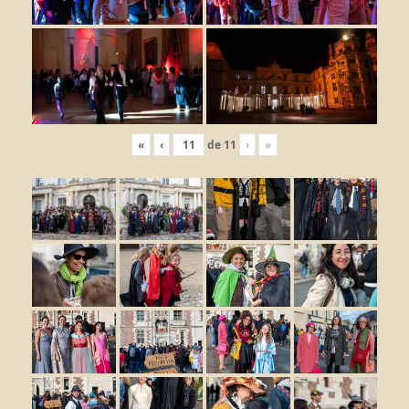
«
‹
de
11
›
»