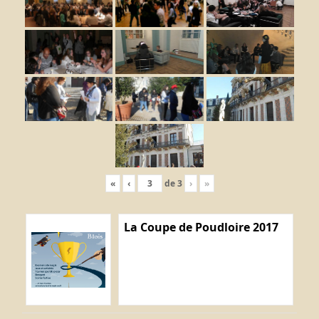
«
‹
de
3
›
»
La Coupe de Poudloire 2017