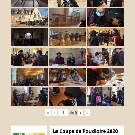
«
‹
de
5
›
»
La Coupe de Poudloire 2020