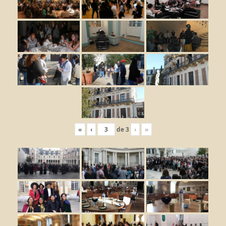
«
‹
de
3
›
»