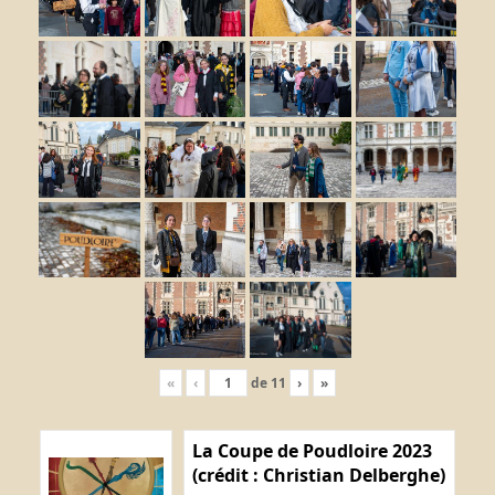
«
‹
de
11
›
»
La Coupe de Poudloire 2023
(crédit : Christian Delberghe)