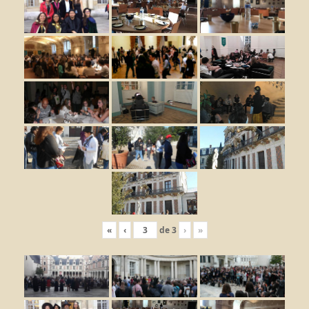
«
‹
de
3
›
»