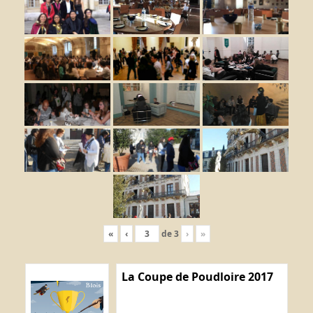
«
‹
de
3
›
»
La Coupe de Poudloire 2017