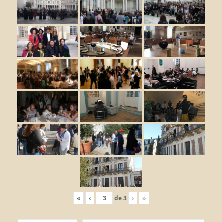
«
‹
de
3
›
»