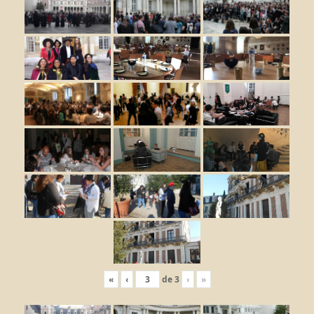
«
‹
de
3
›
»