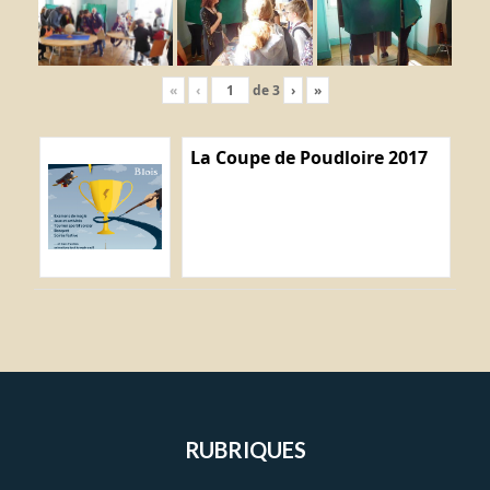
«
‹
de
3
›
»
La Coupe de Poudloire 2017
RUBRIQUES