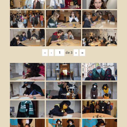
«
‹
de
3
›
»