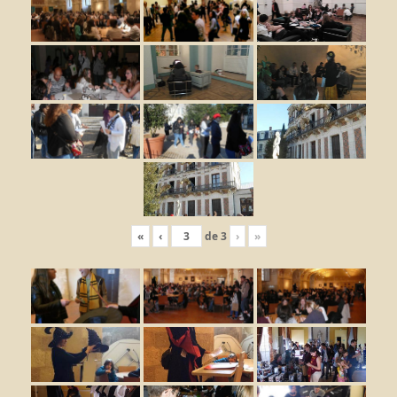
«
‹
de
3
›
»