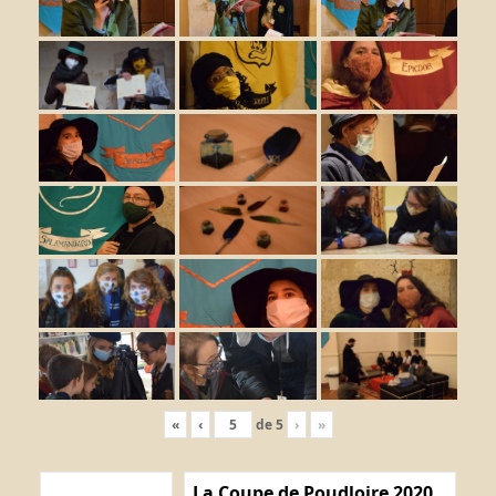
«
‹
de
5
›
»
La Coupe de Poudloire 2020