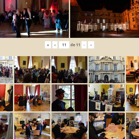
«
‹
de
11
›
»