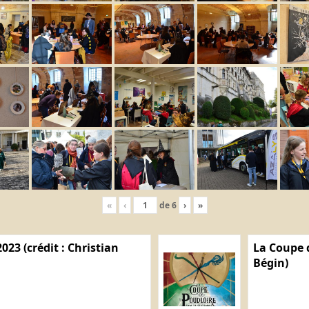
«
‹
de
6
›
»
023 (crédit : Christian
La Coupe d
Bégin)