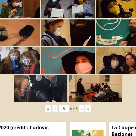
«
‹
de
5
›
»
020 (crédit : Ludovic
La Coupe d
Batigne)