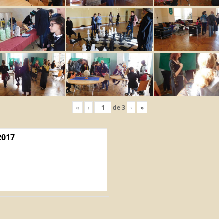
«
‹
de
3
›
»
2017