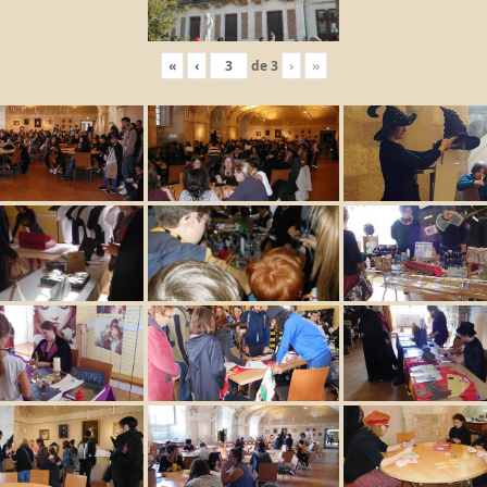
«
‹
de
3
›
»