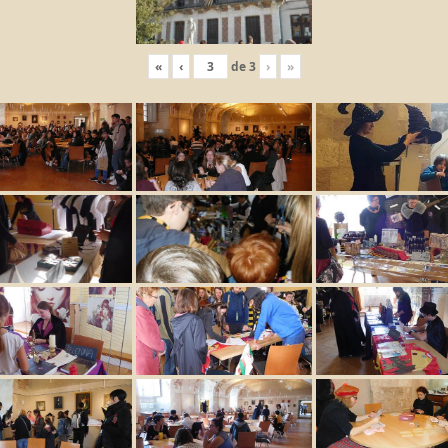
«
‹
de
3
›
»