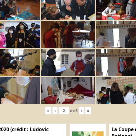
«
‹
de
5
›
»
020 (crédit : Ludovic
La Coupe d