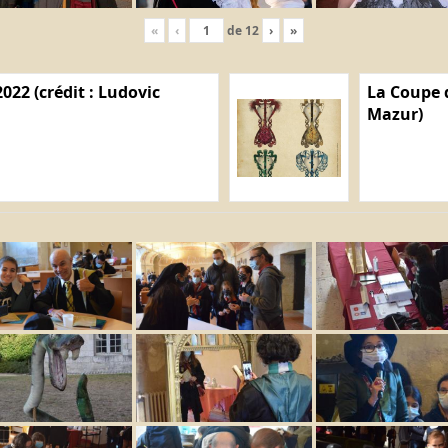
«
‹
de
12
›
»
022 (crédit : Ludovic
La Coupe d
Mazur)