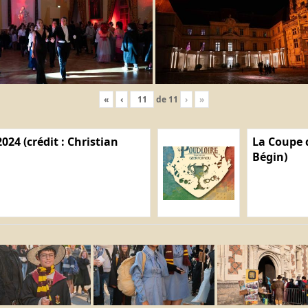
«
‹
de
11
›
»
024 (crédit : Christian
La Coupe d
Bégin)