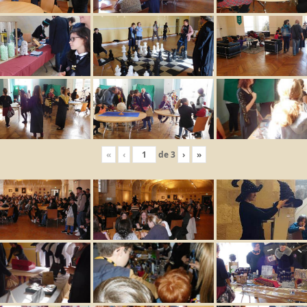
«
‹
de
3
›
»