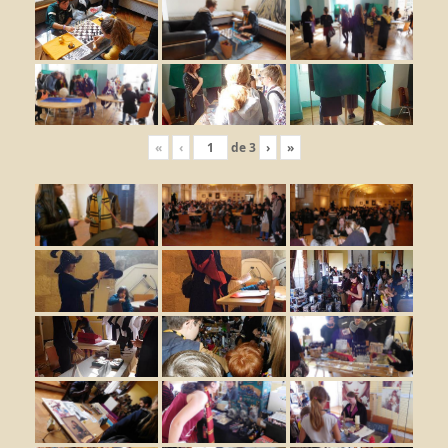
«
‹
de
3
›
»