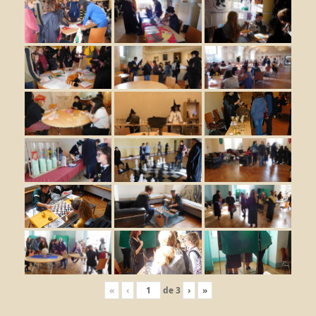
«
‹
de
3
›
»