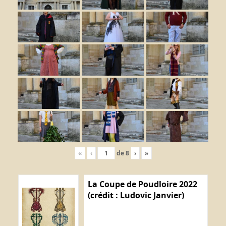
«
‹
de
8
›
»
La Coupe de Poudloire 2022
(crédit : Ludovic Janvier)