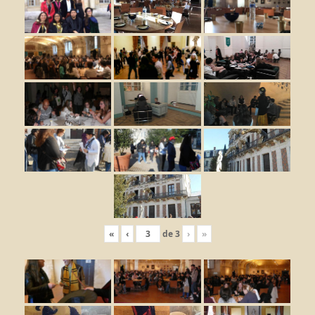
«
‹
de
3
›
»