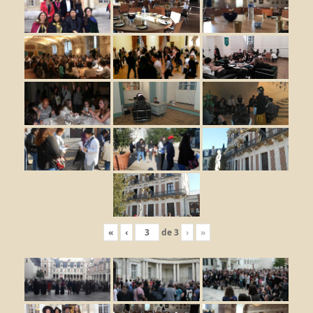
«
‹
de
3
›
»