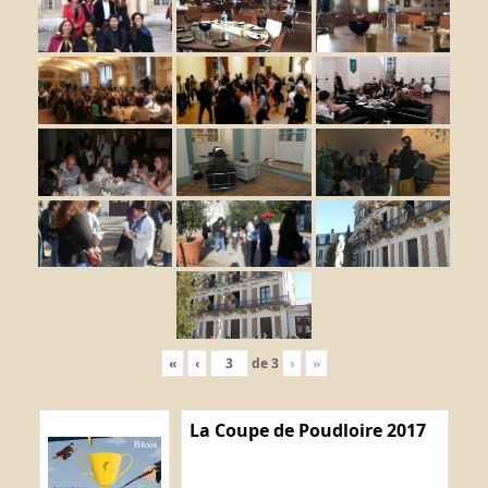
«
‹
de
3
›
»
La Coupe de Poudloire 2017