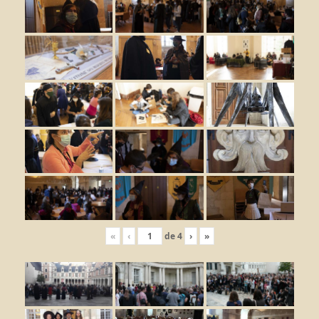
«
‹
de
4
›
»