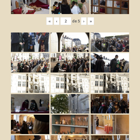
«
‹
de
5
›
»