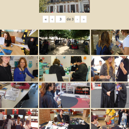
«
‹
de
3
›
»