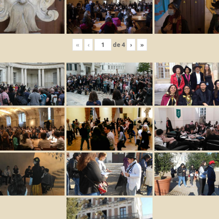
«
‹
de
4
›
»