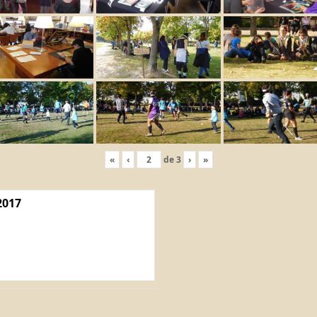
«
‹
de
3
›
»
2017