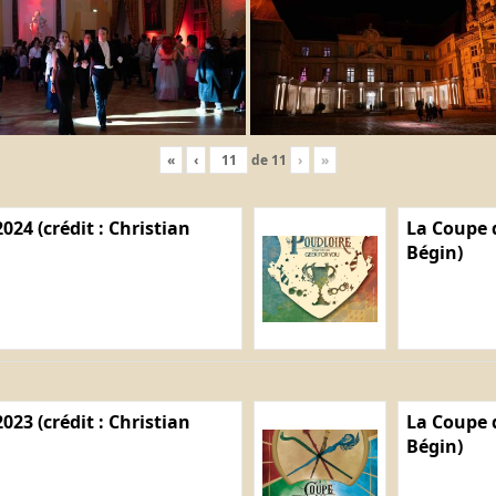
«
‹
de
11
›
»
024 (crédit : Christian
La Coupe d
Bégin)
023 (crédit : Christian
La Coupe d
Bégin)