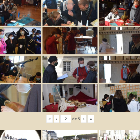
«
‹
de
5
›
»