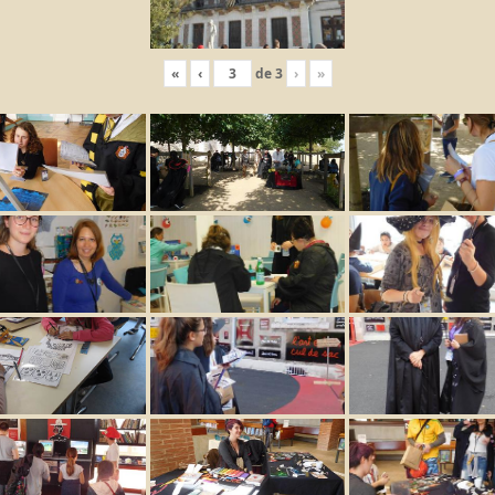
«
‹
de
3
›
»