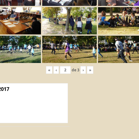
«
‹
de
3
›
»
2017