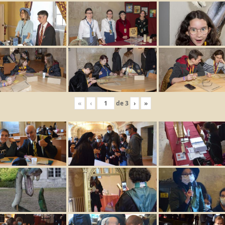
«
‹
de
3
›
»