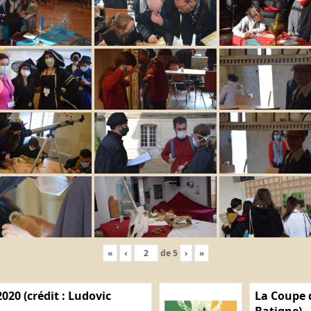
«
‹
de
5
›
»
020 (crédit : Ludovic
La Coupe d