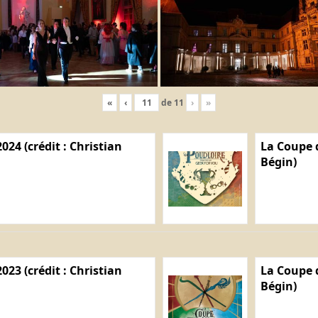
«
‹
de
11
›
»
024 (crédit : Christian
La Coupe d
Bégin)
023 (crédit : Christian
La Coupe d
Bégin)