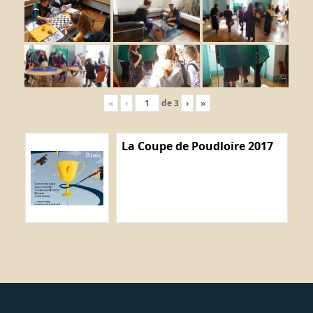
«
‹
de
3
›
»
La Coupe de Poudloire 2017