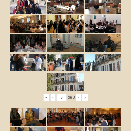
«
‹
de
3
›
»