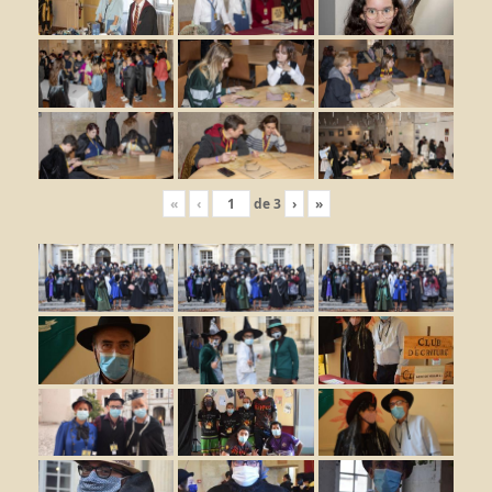
«
‹
de
3
›
»