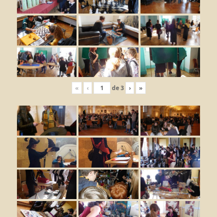
«
‹
de
3
›
»