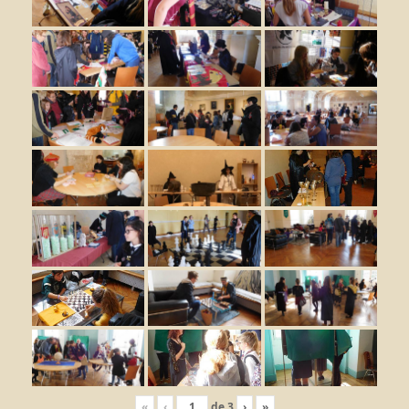
«
‹
de
3
›
»