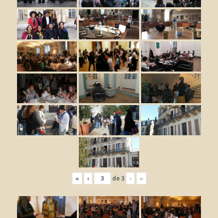
«
‹
de
3
›
»