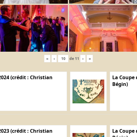
«
‹
de
11
›
»
024 (crédit : Christian
La Coupe d
Bégin)
023 (crédit : Christian
La Coupe d