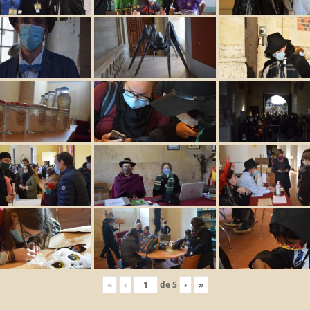
«
‹
de
5
›
»