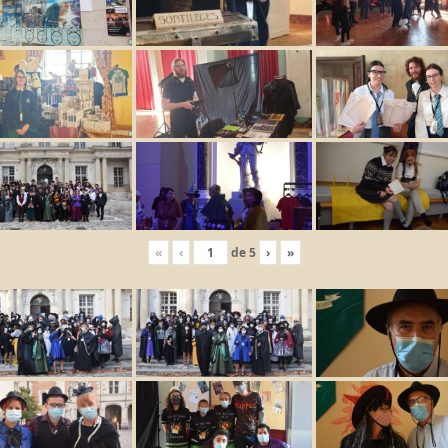
«
‹
de
5
›
»