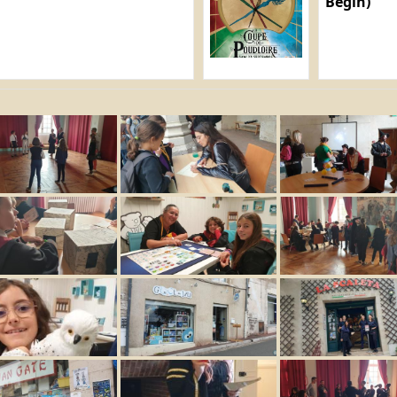
Bégin)