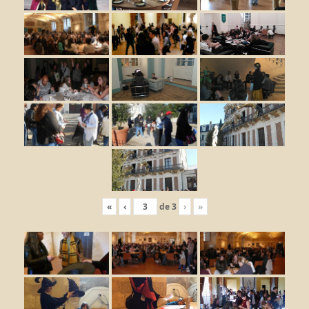
«
‹
de
3
›
»