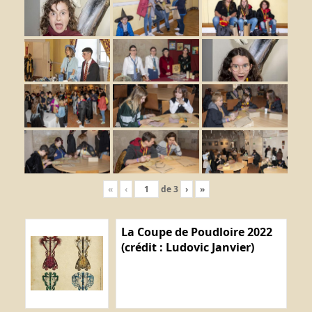
«
‹
de
3
›
»
La Coupe de Poudloire 2022
(crédit : Ludovic Janvier)