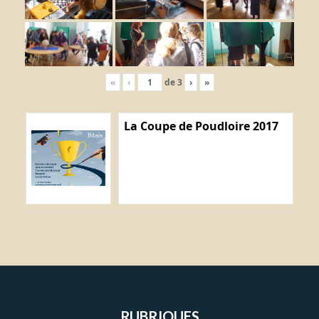
«
‹
de
3
›
»
La Coupe de Poudloire 2017
RUBRIQUES