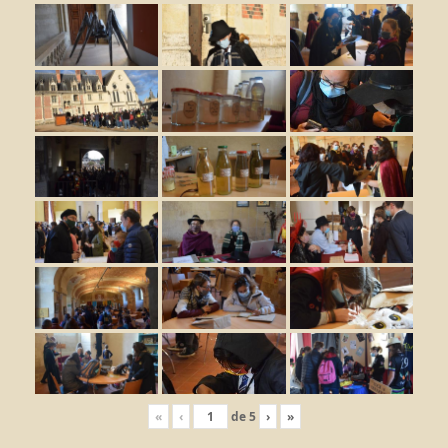
«
‹
de
5
›
»