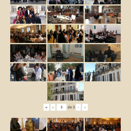
«
‹
de
3
›
»