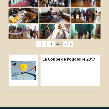
«
‹
de
3
›
»
La Coupe de Poudloire 2017