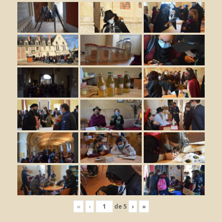
«
‹
de
5
›
»