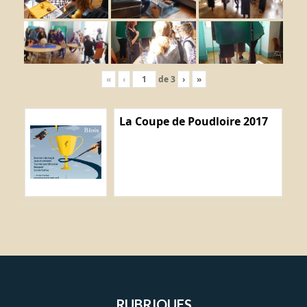
«
‹
de
3
›
»
La Coupe de Poudloire 2017
RUBRIQUES