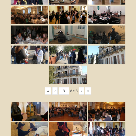
«
‹
de
3
›
»