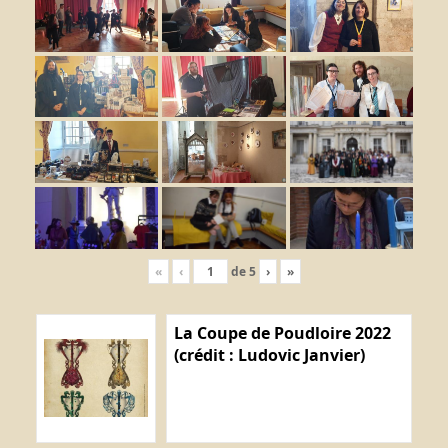
«
‹
de
5
›
»
La Coupe de Poudloire 2022
(crédit : Ludovic Janvier)