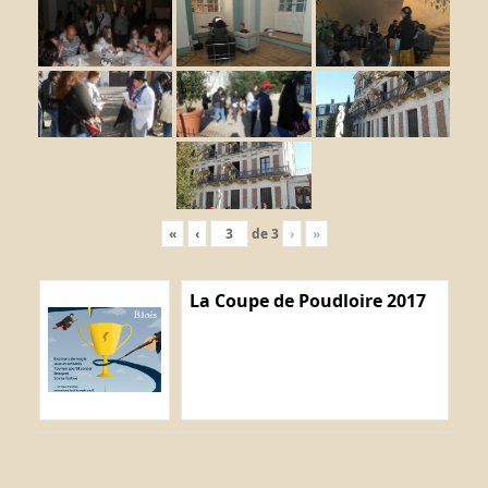
«
‹
de
3
›
»
La Coupe de Poudloire 2017