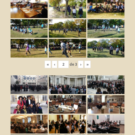
«
‹
de
3
›
»