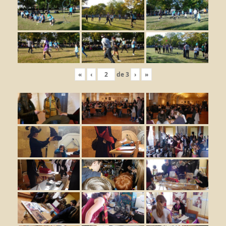
«
‹
de
3
›
»