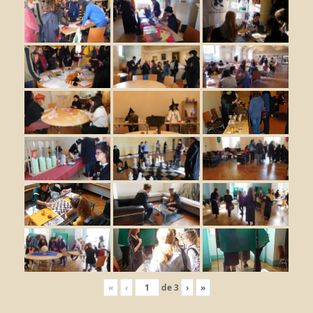
«
‹
de
3
›
»