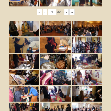
«
‹
de
3
›
»