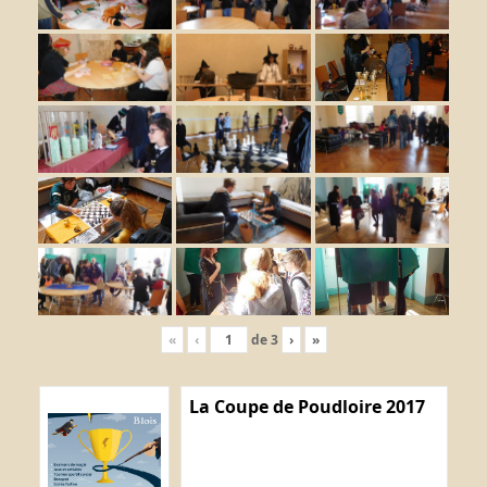
«
‹
de
3
›
»
La Coupe de Poudloire 2017