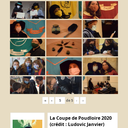
«
‹
de
5
›
»
La Coupe de Poudloire 2020
(crédit : Ludovic Janvier)