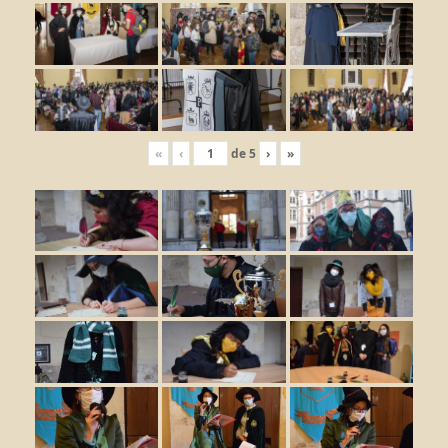
«
‹
de
5
›
»