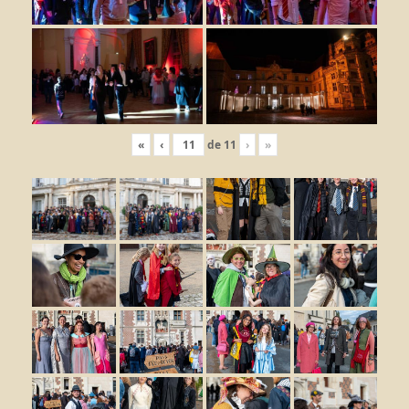
«
‹
de
11
›
»