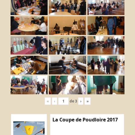
«
‹
de
3
›
»
La Coupe de Poudloire 2017