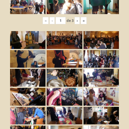
«
‹
de
3
›
»