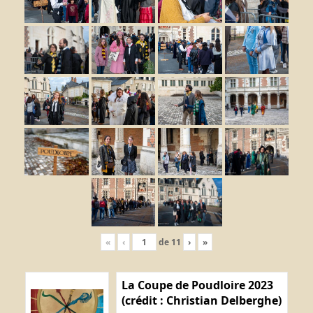
«
‹
de
11
›
»
La Coupe de Poudloire 2023
(crédit : Christian Delberghe)