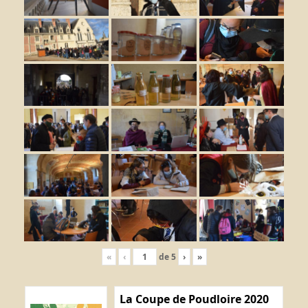
«
‹
de
5
›
»
La Coupe de Poudloire 2020