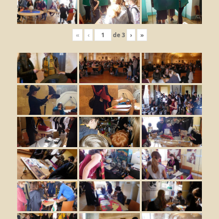
«
‹
de
3
›
»