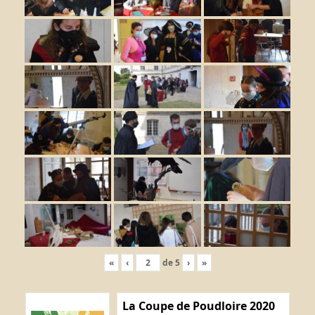
«
‹
de
5
›
»
La Coupe de Poudloire 2020