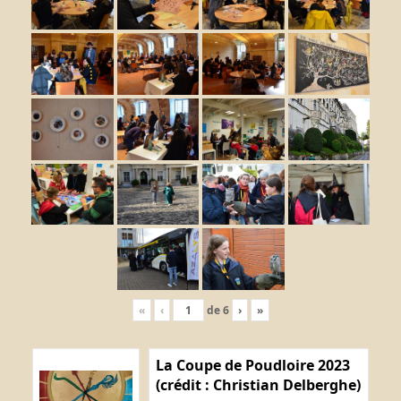
«
‹
de
6
›
»
La Coupe de Poudloire 2023
(crédit : Christian Delberghe)