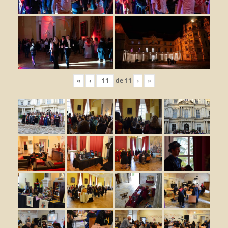
«
‹
de
11
›
»