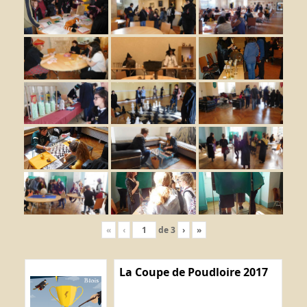
«
‹
de
3
›
»
La Coupe de Poudloire 2017