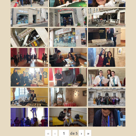
«
‹
de
5
›
»