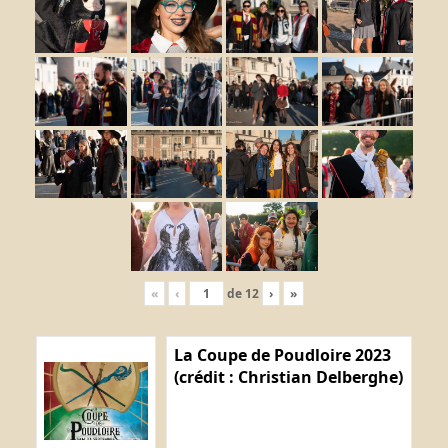
«
‹
de
12
›
»
La Coupe de Poudloire 2023
(crédit : Christian Delberghe)