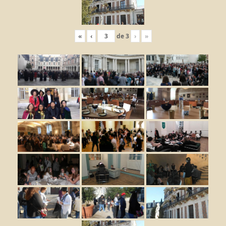
«
‹
de
3
›
»