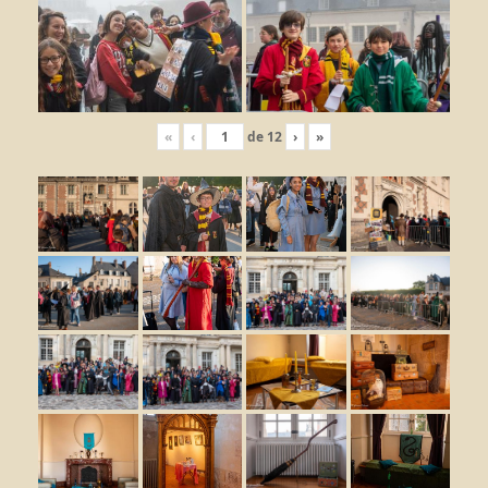
«
‹
de
12
›
»