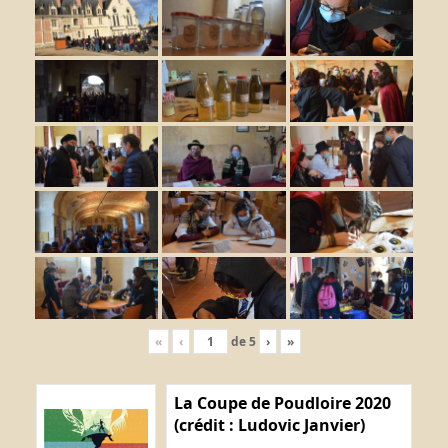
«
‹
de
5
›
»
La Coupe de Poudloire 2020
(crédit : Ludovic Janvier)