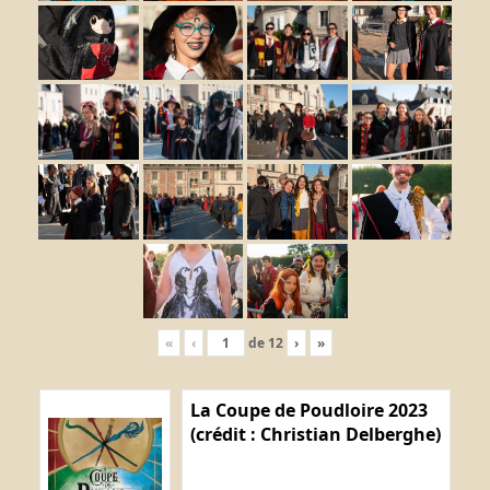
«
‹
de
12
›
»
La Coupe de Poudloire 2023
(crédit : Christian Delberghe)