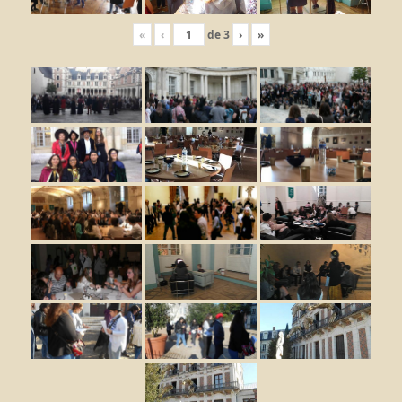
«
‹
de
3
›
»