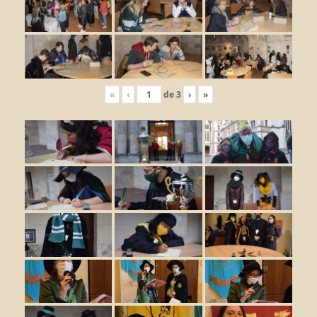
«
‹
de
3
›
»