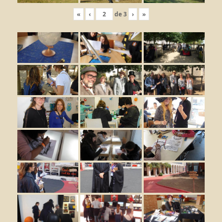
«
‹
de
3
›
»