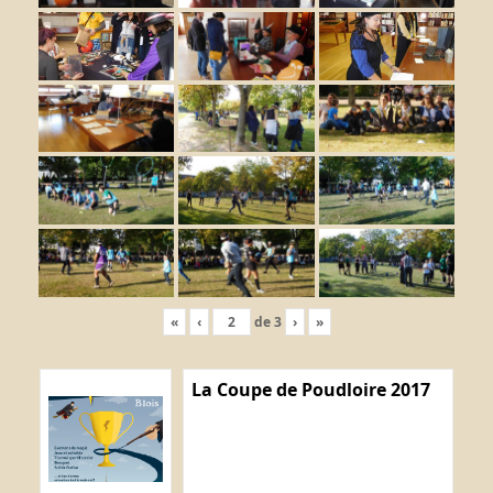
«
‹
de
3
›
»
La Coupe de Poudloire 2017