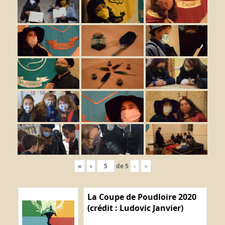
«
‹
de
5
›
»
La Coupe de Poudloire 2020
(crédit : Ludovic Janvier)