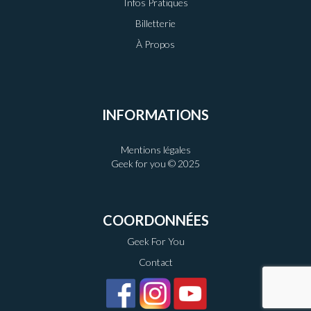
Infos Pratiques
Billetterie
À Propos
INFORMATIONS
Mentions légales
Geek for you © 2025
COORDONNÉES
Geek For You
Contact