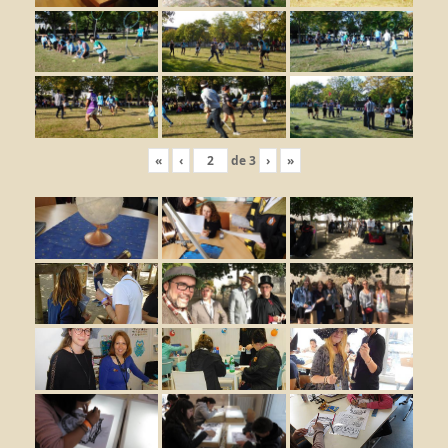
«
‹
de
3
›
»