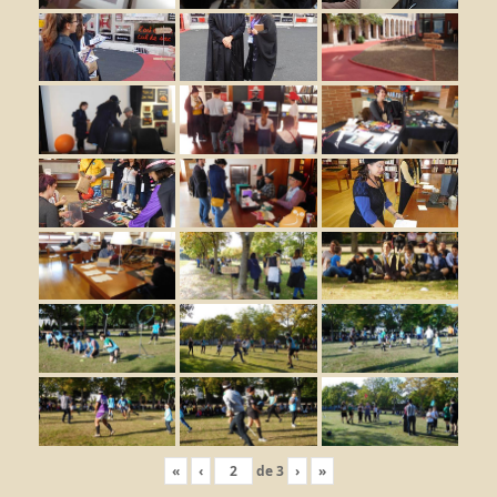
«
‹
de
3
›
»