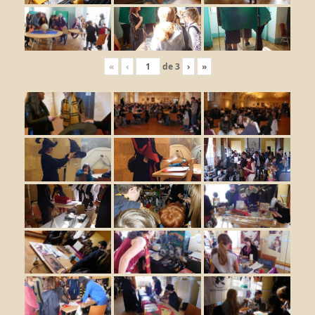
«
‹
de
3
›
»