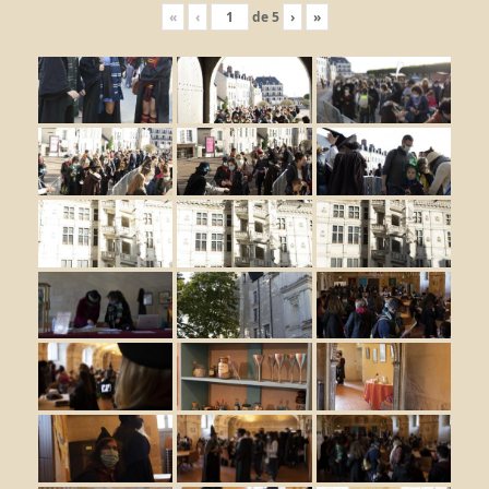
«
‹
de
5
›
»