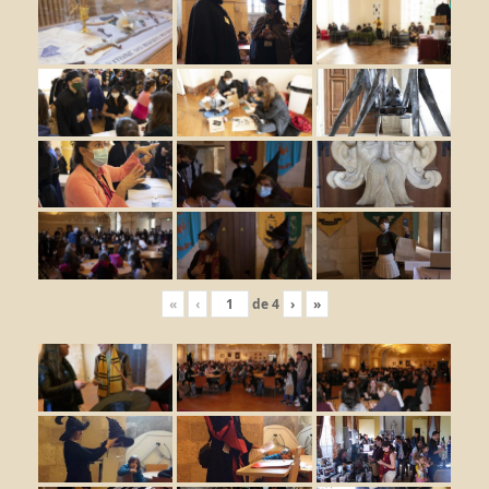
«
‹
de
4
›
»