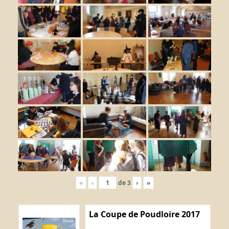
«
‹
de
3
›
»
La Coupe de Poudloire 2017