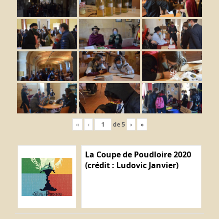
«
‹
de
5
›
»
La Coupe de Poudloire 2020
(crédit : Ludovic Janvier)