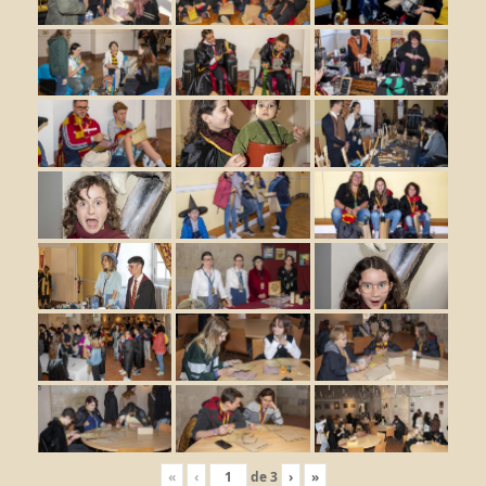
«
‹
de
3
›
»