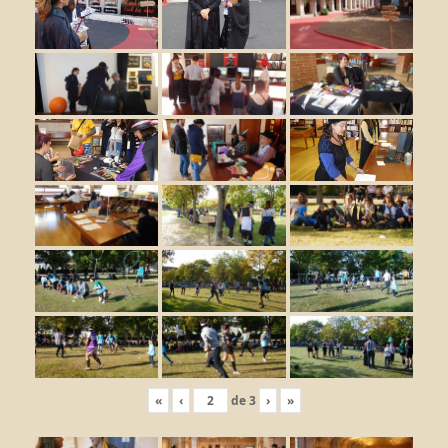
«
‹
de
3
›
»