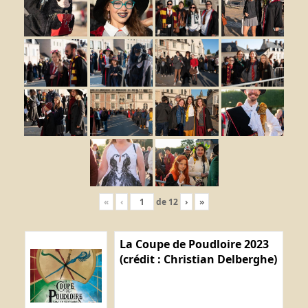
«
‹
de
12
›
»
La Coupe de Poudloire 2023
(crédit : Christian Delberghe)