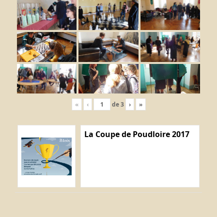
«
‹
de
3
›
»
La Coupe de Poudloire 2017