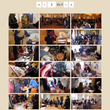
«
‹
de
3
›
»