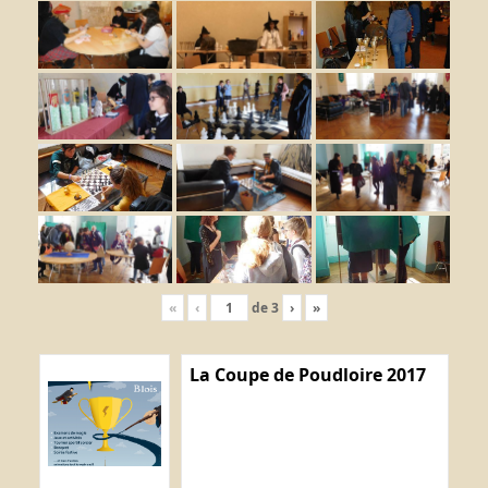
«
‹
de
3
›
»
La Coupe de Poudloire 2017