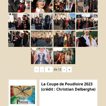
«
‹
de
12
›
»
La Coupe de Poudloire 2023
(crédit : Christian Delberghe)