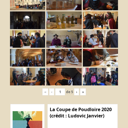
«
‹
de
5
›
»
La Coupe de Poudloire 2020
(crédit : Ludovic Janvier)