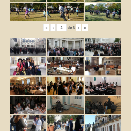
«
‹
de
3
›
»