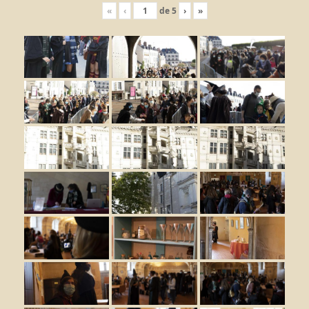
«
‹
de
5
›
»