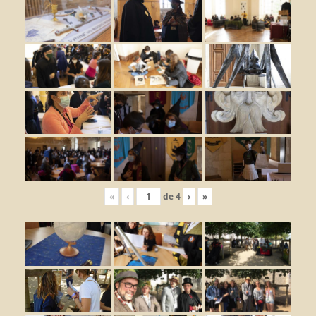
«
‹
de
4
›
»