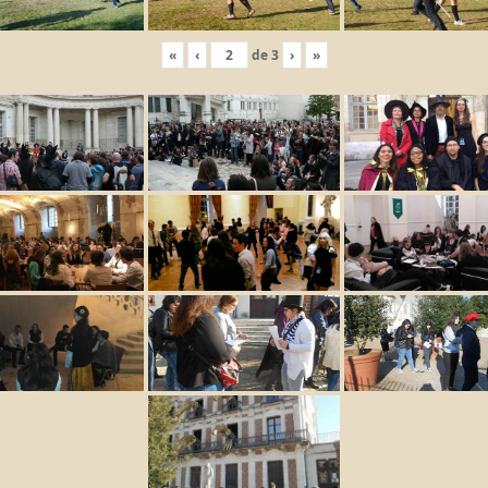
«
‹
de
3
›
»