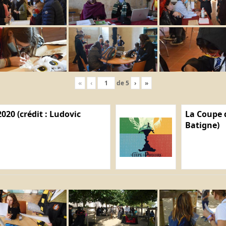
«
‹
de
5
›
»
020 (crédit : Ludovic
La Coupe d
Batigne)