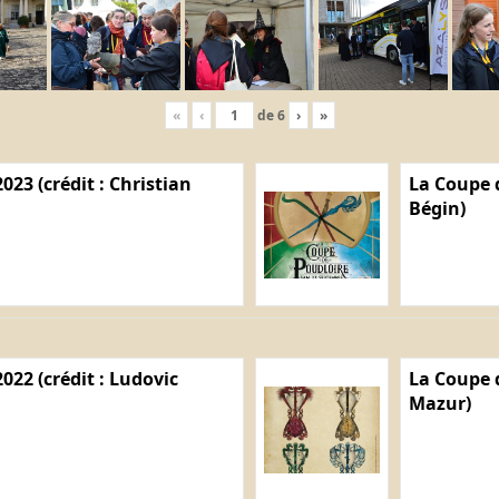
«
‹
de
6
›
»
023 (crédit : Christian
La Coupe d
Bégin)
022 (crédit : Ludovic
La Coupe d
Mazur)