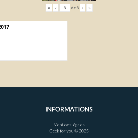
«
‹
de
3
›
»
2017
INFORMATIONS
Mentions légales
Geek for you © 2025