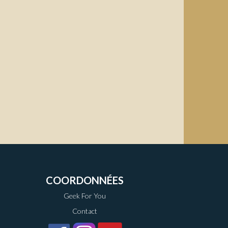
COORDONNÉES
Geek For You
Contact