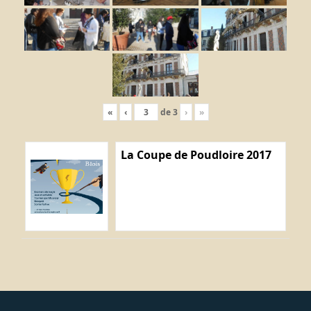
«
‹
de
3
›
»
La Coupe de Poudloire 2017