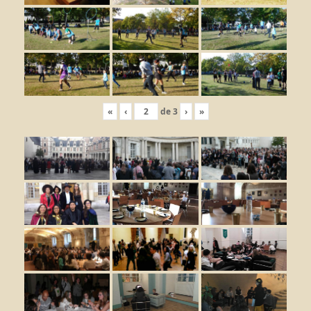
«
‹
de
3
›
»